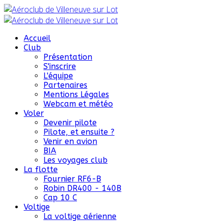
Accueil
Club
Présentation
S'inscrire
L'équipe
Partenaires
Mentions Légales
Webcam et météo
Voler
Devenir pilote
Pilote, et ensuite ?
Venir en avion
BIA
Les voyages club
La flotte
Fournier RF6-B
Robin DR400 - 140B
Cap 10 C
Voltige
La voltige aérienne